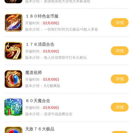
版本介绍：
新游戏系统大背包大米捡满包
１８０特色金币服
详情
开服时间：
03月/09日
版本介绍：
一切靠打时间为王极品+5散人养老
１７６清霜合击
详情
开服时间：
03月/09日
版本介绍：
散人好混赞助可打长久耐玩
魔道祖师
详情
开服时间：
03月/09日
版本介绍：
8元畅爽版
８０天魔合击
详情
开服时间：
03月/09日
版本介绍：
道道牛战战爽合击
无敌７６大极品