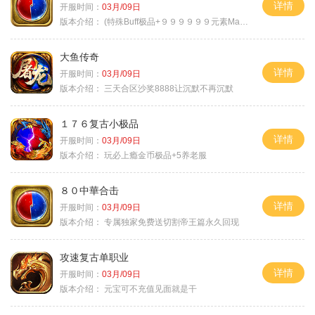
详情
开服时间：
03月/09日
版本介绍：
(特殊Buff极品+９９９９９９元素Max）
大鱼传奇
详情
开服时间：
03月/09日
版本介绍：
三天合区沙奖8888让沉默不再沉默
１７６复古小极品
详情
开服时间：
03月/09日
版本介绍：
玩必上瘾金币极品+5养老服
８０中華合击
详情
开服时间：
03月/09日
版本介绍：
专属独家免费送切割帝王篇永久回现
攻速复古单职业
详情
开服时间：
03月/09日
版本介绍：
元宝可不充值见面就是干