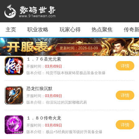
主页
职业攻略
玩家心得
热点聚焦
传奇
更新时间：2026-03-09
１．７６圣光元素
详情
开服时间：
03月/09日
版本介绍：
纯货币版本独家铸星极品装备全靠爆
恐龙扛狼沉默
详情
开服时间：
03月/09日
版本介绍：
你没玩过的沉默嘟嘟武易
１．８０传奇火龙
详情
开服时间：
03月/09日
版本介绍：
极品+5经典好服等级好升装备全爆