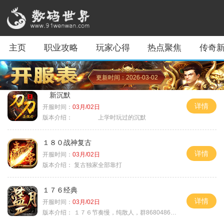
主页
职业攻略
玩家心得
热点聚焦
传奇
更新时间：2026-03-02
新沉默
详情
开服时间：
03月/02日
版本介绍：
上学时玩过的沉默
１８０战神复古
详情
开服时间：
03月/02日
版本介绍：
复古独家全部靠打
１７６经典
详情
开服时间：
03月/02日
版本介绍：
１７６节奏慢，纯散人，群868048665