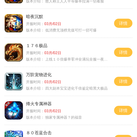
版本介绍：
散人称王人人平等爆率拉满一切看脸
暗夜沉默
详情
开服时间：
03月/02日
版本介绍：
低消费无顶榜充值可打一切可爆
１７６极品
详情
开服时间：
03月/02日
版本介绍：
上线１０倍爆率零冲全满玩全服一夜终极
万阶宠物进化
详情
开服时间：
03月/02日
版本介绍：
四大副本宝宝进化千倍鉴定暗黑大极品
烽火专属神器
详情
开服时间：
03月/02日
版本介绍：
独家专属神器？的福音
８０苍蓝合击