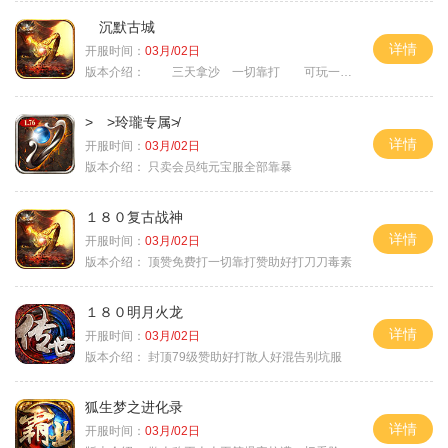
沉默古城
详情
开服时间：
03月/02日
版本介绍：
三天拿沙 一切靠打 可玩一年
> >玲瓏专属≯
详情
开服时间：
03月/02日
版本介绍：
只卖会员纯元宝服全部靠暴
１８０复古战神
详情
开服时间：
03月/02日
版本介绍：
顶赞免费打一切靠打赞助好打刀刀毒素
１８０明月火龙
详情
开服时间：
03月/02日
版本介绍：
封顶79级赞助好打散人好混告别坑服
狐生梦之进化录
详情
开服时间：
03月/02日