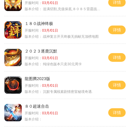
详情
开服时间：
03月/01日
版本介绍：
送满切割,充值保底,８０８５雷霆战神微变
１８０战神终极
详情
开服时间：
03月/01日
版本介绍：
战神复古开天终极无捐献无顶榜地图
２０２３逐鹿沉默
详情
开服时间：
03月/01日
版本介绍：
纯绿色版本只卖30元周卡
龍图腾2023版
详情
开服时间：
03月/01日
版本介绍：
沉默专属线索剧情密室秘境奇遇.
８０超速合击
详情
开服时间：
03月/01日
版本介绍：