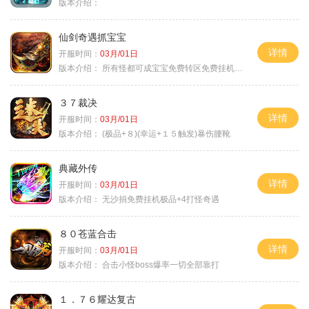
版本介绍：
仙剑奇遇抓宝宝
详情
开服时间：
03月/01日
版本介绍：
所有怪都可成宝宝免费转区免费挂机活动
３７裁决
详情
开服时间：
03月/01日
版本介绍：
(极品+８)(幸运+１５触发)暴伤腰靴
典藏外传
详情
开服时间：
03月/01日
版本介绍：
无沙捐免费挂机极品+4打怪奇遇
８０苍蓝合击
详情
开服时间：
03月/01日
版本介绍：
合击小怪boss爆率一切全部靠打
１．７６耀达复古