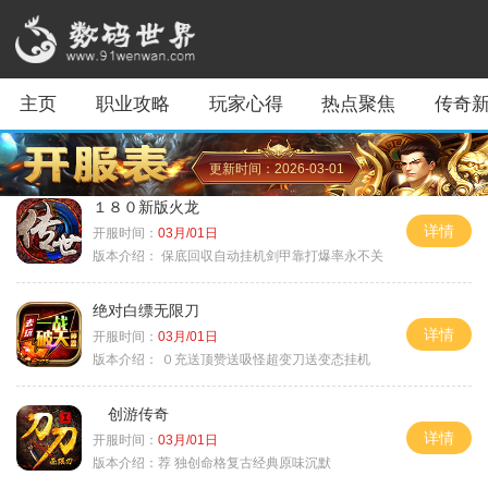
主页
职业攻略
玩家心得
热点聚焦
传奇
更新时间：2026-03-01
１８０新版火龙
详情
开服时间：
03月/01日
版本介绍：
保底回収自动挂机剑甲靠打爆率永不关
绝对白缥无限刀
详情
开服时间：
03月/01日
版本介绍：
０充送顶赞送吸怪超变刀送变态挂机
创游传奇
详情
开服时间：
03月/01日
版本介绍：
荐 独创命格复古经典原味沉默