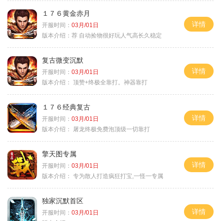
１７６黄金赤月
详情
开服时间：
03月/01日
版本介绍：
荐 自动捡物很好玩人气高长久稳定
复古微变沉默
详情
开服时间：
03月/01日
版本介绍：
顶赞+终极全靠打。神器靠打
１７６经典复古
详情
开服时间：
03月/01日
版本介绍：
屠龙终极免费泡顶级一切靠打
擎天图专属
详情
开服时间：
03月/01日
版本介绍：
专为散人打造疯狂打宝,一怪一专属
独家沉默首区
详情
开服时间：
03月/01日