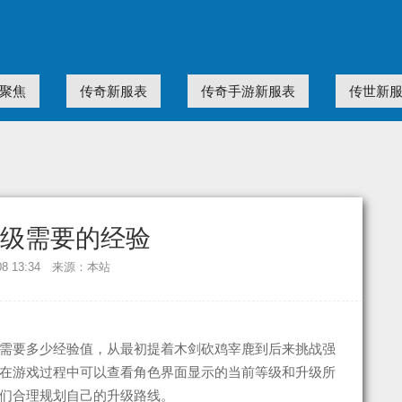
聚焦
传奇新服表
传奇手游新服表
传世新
级需要的经验
-08 13:34 来源：本站
需要多少经验值，从最初提着木剑砍鸡宰鹿到后来挑战强
在游戏过程中可以查看角色界面显示的当前等级和升级所
们合理规划自己的升级路线。