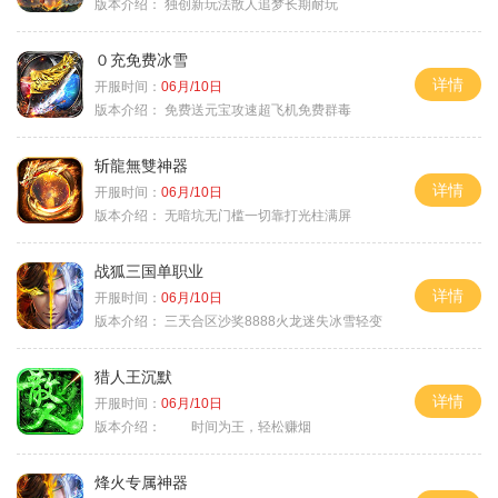
版本介绍：
独创新玩法散人追梦长期耐玩
０充免费冰雪
详情
开服时间：
06月/10日
版本介绍：
免费送元宝攻速超飞机免费群毒
斩龍無雙神器
详情
开服时间：
06月/10日
版本介绍：
无暗坑无门槛一切靠打光柱满屏
战狐三国单职业
详情
开服时间：
06月/10日
版本介绍：
三天合区沙奖8888火龙迷失冰雪轻变
猎人王沉默
详情
开服时间：
06月/10日
版本介绍：
时间为王，轻松赚烟
烽火专属神器