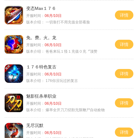
变态Max１７６
详情
开服时间：
06月/10日
版本介绍：
一切靠打不用充值全部看脸
免。费。火。龙
详情
开服时间：
06月/10日
版本介绍：
爸爸来玩１怪１充值０充〞顶赞
１７６特色复古
详情
开服时间：
06月/10日
版本介绍：
176你没玩过的复古
魅影狂杀单职业
详情
开服时间：
06月/10日
版本介绍：
爆率全开刀刀切割无限鞭尸自动捡物
无尽沉默
详情
开服时间：
06月/10日