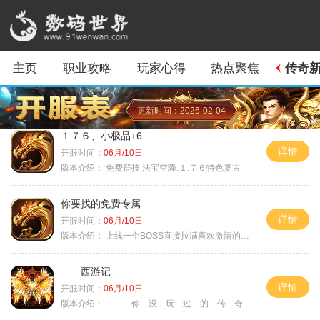
主页
职业攻略
玩家心得
热点聚焦
传奇
更新时间：2026-02-04
１７６、小极品+6
详情
开服时间：
06月/10日
版本介绍：
免费群技.法宝空降.１.７６特色复古
你要找的免费专属
详情
开服时间：
06月/10日
版本介绍：
上线一个BOSS直接拉满喜欢激情的朋友进
西游记
详情
开服时间：
06月/10日
版本介绍：
你 没 玩 过 的 传 奇